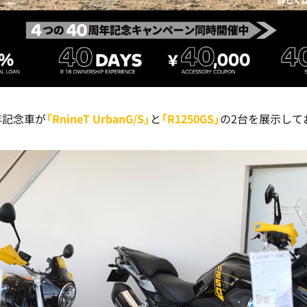
年記念車が
「RnineT UrbanG/S」
と
「R1250GS」
の2台を展示して