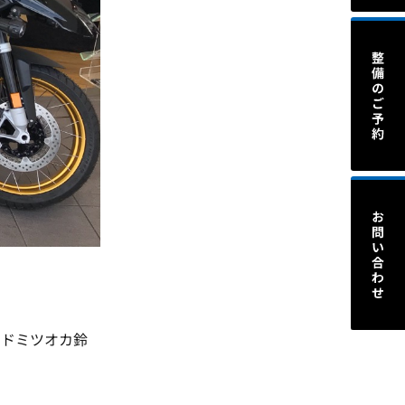
。
ッドミツオカ鈴