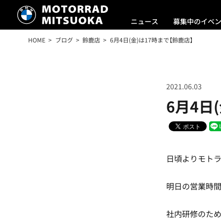
ニュース
募集中のイベ
HOME
ブログ
鈴鹿店
6月4日(金)は17時まで【鈴鹿店】
2021.06.03
6月4日
日頃よりモト
明日の営業時
社内研修のため