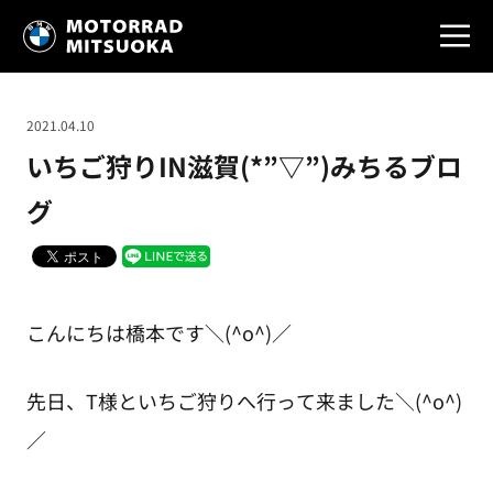
2021.04.10
いちご狩りIN滋賀(*”▽”)みちるブロ
グ
こんにちは橋本です＼(^o^)／
先日、T様といちご狩りへ行って来ました＼(^o^)
／