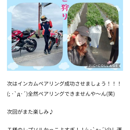
次はインカムペアリング成功させましょう！！！
(; ･`д･´)全然ペアリングできませんや～ん(笑)
次回がまた楽しみ♪
Ｔ様のレプソルかっこよすぎ！！(; ･`д･´)少し運