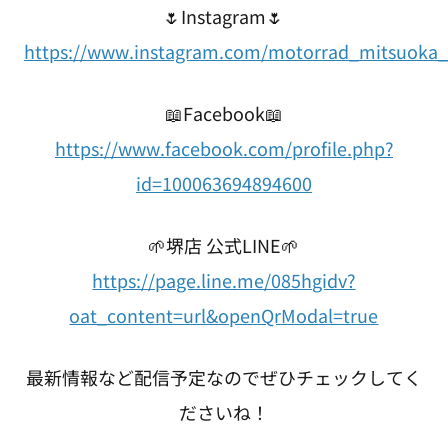
🌷Instagram🌷
https://www.instagram.com/motorrad_mitsuoka_
📖Facebook📖
https://www.facebook.com/profile.php?
id=100063694894600
🌱堺店 公式LINE🌱
https://page.line.me/085hgidv?
oat_content=url&openQrModal=true
最新情報など配信予定なのでぜひチェックしてく
ださいね！