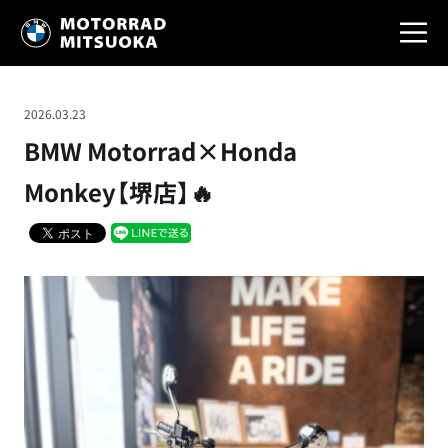
2026.03.23
BMW Motorrad×Honda
Monkey【堺店】🔥