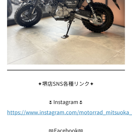
✦堺店SNS各種リンク✦
🌷Instagram🌷
https://www.instagram.com/motorrad_mitsuoka_
📖Facebook📖