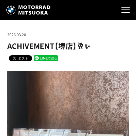
2026.03.20
ACHIVEMENT【堺店】🥂✨