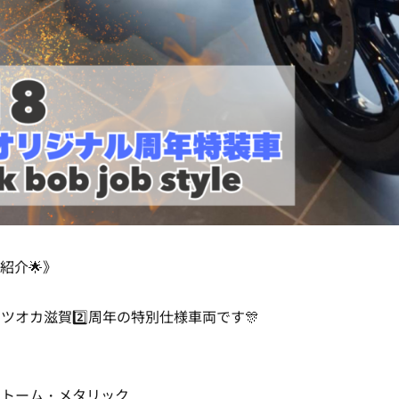
紹介🌟》
ツオカ滋賀2️⃣周年の特別仕様車両です🎊
ストーム・メタリック