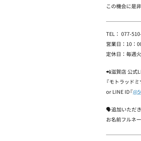
この機会に是非
￣￣￣￣￣￣
TEL： 077-510
営業日：10：0
定休日：毎週火
📲滋賀店 公式L
『モトラッドミ
or LINE ID『
@5
🗣️追加いただ
お名前フルネ
￣￣￣￣￣￣