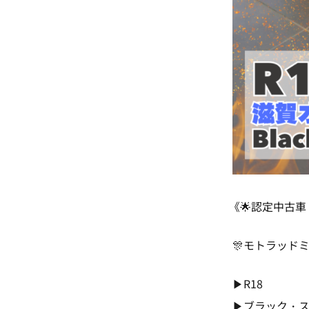
《🌟認定中古車 
🎊モトラッドミ
▶R18
▶ブラック・