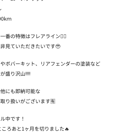
ル
0kｍ
番の特徴はフレアライン‎❤️‍🔥
非見ていただきたいです🥹
ーやボバーキット、リアフェンダーの塗装など
盛り沢山‼️‼️
の他にも即納可能な
取り扱いがございます🈶
ール中です！
ところあと1ヶ月を切りました🔥