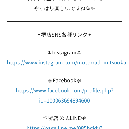
やっぱり楽しいですね🥳✨
✦堺店SNS各種リンク✦
🌷Instagram🌷
https://www.instagram.com/motorrad_mitsuoka_
📖Facebook📖
https://www.facebook.com/profile.php?
id=100063694894600
🌱堺店 公式LINE🌱
https://page.line.me/085hgidv?