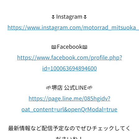
🌷Instagram🌷
https://www.instagram.com/motorrad_mitsuoka_
📖Facebook📖
https://www.facebook.com/profile.php?
id=100063694894600
🌱堺店 公式LINE🌱
https://page.line.me/085hgidv?
oat_content=url&openQrModal=true
最新情報など配信予定なのでぜひチェックしてく
ださいね！