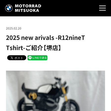
2025.02.20
2025 new arivals -R12nineT
Tshirt-ご紹介【堺店】