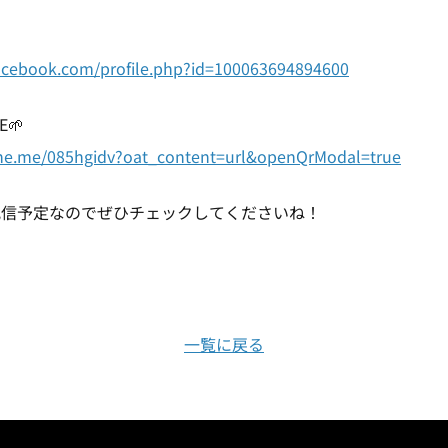
acebook.com/profile.php?id=100063694894600
E🌱
line.me/085hgidv?oat_content=url&openQrModal=true
配信予定なのでぜひチェックしてくださいね！
一覧に戻る