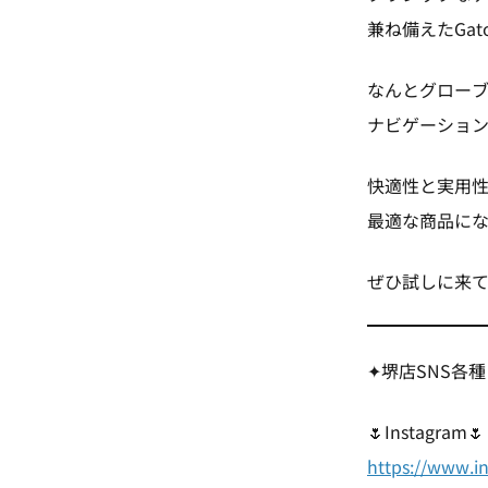
兼ね備えたGatow
なんとグロー
ナビゲーション
快適性と実用
最適な商品にな
ぜひ試しに来て
✦堺店SNS各
🌷Instagram🌷
https://www.i