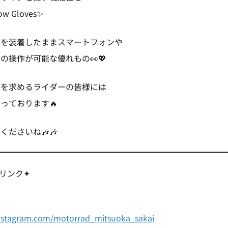
 Gloves✨
ブを装着したままスマートフォンや
の操作が可能な優れもの👀💖
性を求めるライダーの皆様には
っております🔥
くださいね🎶🎶
種リンク✦
nstagram.com/motorrad_mitsuoka_sakai