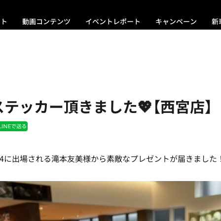
ント
動画コンテンツ
イベントレポート
キャンペーン
新
テッカー頂きました💖【西宮店】
y 2024に出場される滝本友美様から素敵なプレゼントが届きました