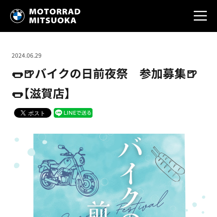
2024.06.29
🌭🍺バイクの日前夜祭 参加募集🍺
🌭【滋賀店】