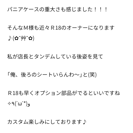
パニアケースの重大さも感じました！！！
そんなＭ様も近々Ｒ18のオーナーになります
♪(✿˘艸˘✿)
私が店長とタンデムしている後姿を見て
「俺、後ろのシートいらんわ～」と(笑)
Ｒ18も早くオプション部品がでるといいですね
✧٩(ˊωˋ*)و
カスタム楽しみにしております♪