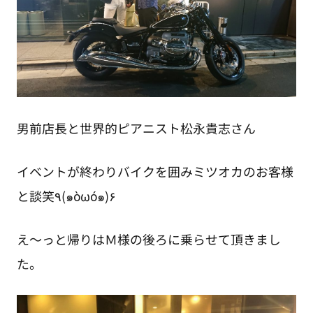
男前店長と世界的ピアニスト松永貴志さん
イベントが終わりバイクを囲みミツオカのお客様
と談笑٩(๑òωó๑)۶
え～っと帰りはＭ様の後ろに乗らせて頂きまし
た。