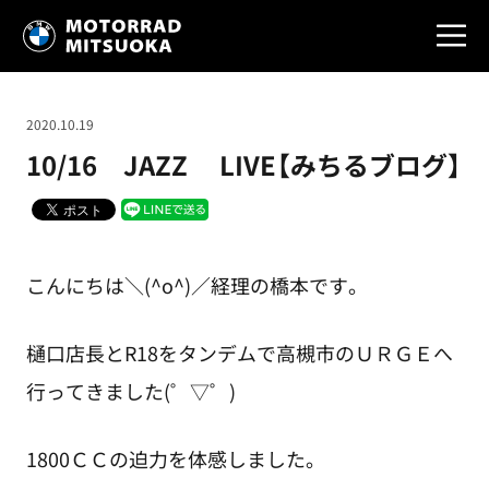
2020.10.19
10/16 JAZZ LIVE【みちるブログ】
こんにちは＼(^o^)／経理の橋本です。
樋口店長とR18をタンデムで高槻市のＵＲＧＥへ
行ってきました(゜▽゜)
1800ＣＣの迫力を体感しました。