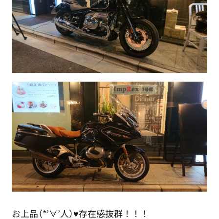
お上品（*’∀’人）♥存在感抜群！！！