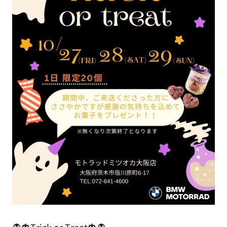
👻🎃Trick or Treat🎃👻