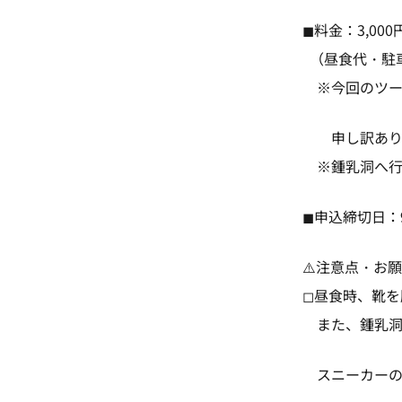
◼︎料金：3,000
（昼食代・駐
※今回のツー
申し訳ありま
※鍾乳洞へ行く
◼︎申込締切日：9
⚠️注意点・お
◻︎昼食時、靴
また、鍾乳洞
スニーカーの