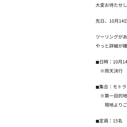
大変お待たせ
先日、10月1
ツーリングが
やっと詳細が確定し
◼︎日時：10月14
※雨天決行
◼︎集合：モトラ
※第一目的地が
現地よりご参
◼︎定員：15名