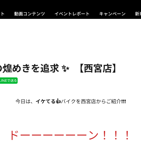
ント
動画コンテンツ
イベントレポート
キャンペーン
新
18の煌めきを追求 ✨ 【西宮店】
今日は、
イケてる👍
バイクを西宮店からご紹介❗❗❗
ドーーーーーーン！！！