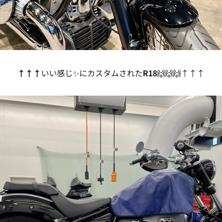
↑↑↑
いい感じ✨にカスタムされた
R18
🙌🙌🙌↑↑↑