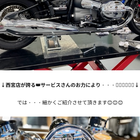
↓↓西宮店が誇る👑サービスさんのお力により
・・・🙇‍♀️🙇‍♀️🙇‍♀️
↓
では・・・細かくご紹介させて頂きます😊😊😊