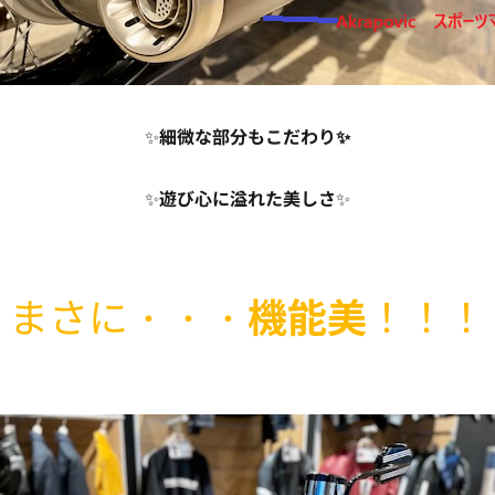
✨
細微な部分もこだわり✨
✨
遊び心に溢れた美しさ
✨
まさに・・・
機能美
！！！