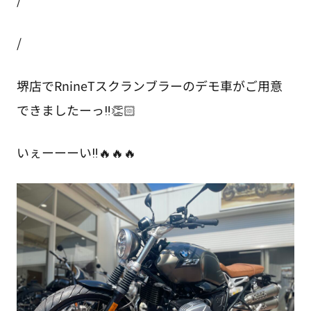
/
堺店でRnineTスクランブラーのデモ車がご用意
できましたーっ‼👏🏻
いぇーーーい‼🔥🔥🔥