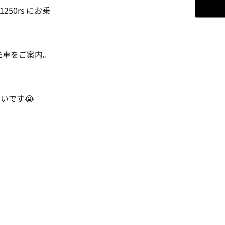
50rs にお乗
モ車をご案内。
いです😭