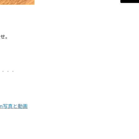
ませ。
・・・・
gram写真と動画