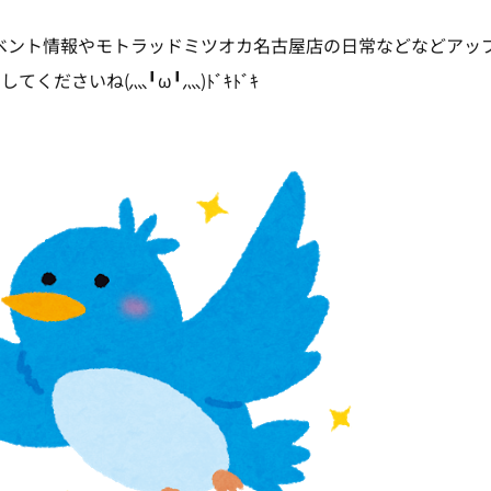
にもイベント情報やモトラッドミツオカ名古屋店の日常などなどア
てくださいね(灬╹ω╹灬)ﾄﾞｷﾄﾞｷ