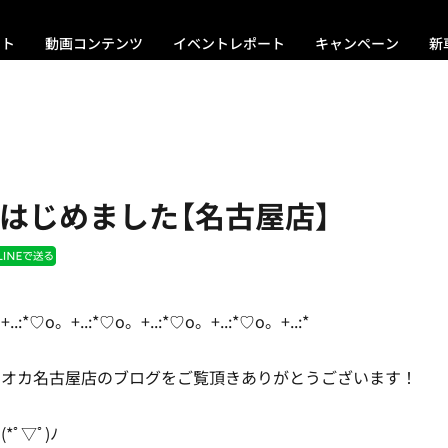
ント
動画コンテンツ
イベントレポート
キャンペーン
新
terはじめました【名古屋店】
..:*♡o。+..:*♡o。+..:*♡o。+..:*♡o。+..:*
ツオカ名古屋店のブログをご覧頂きありがとうございます！
ﾟ▽ﾟ)ﾉ