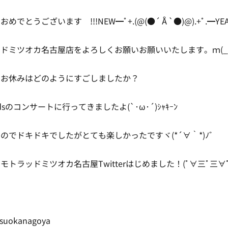
でとうございます !!!NEW━ﾟ+.(@(●´Å`●)@).+ﾟ.━YEAR
ドミツオカ名古屋店をよろしくお願いお願いいたします。ｍ(__
月お休みはどのようにすごしましたか？
Kidsのコンサートに行ってきましたよ(`･ω･´)ｼｬｷｰﾝ
のでドキドキでしたがとても楽しかったですヾ(*´∀｀*)ﾉ゛
トラッドミツオカ名古屋Twitterはじめました！(ﾟ∀三ﾟ三∀ﾟ) 
suokanagoya