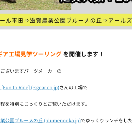
)
ギア工場見学ツーリング
を開催します！
にございますパーツメーカーの
 to Ride] (rsgear.co.jp)
さんの工場で
過程を特別にじっくりとご覧いただけます。
公園ブルーメの丘 (blumenooka.jp)
でゆっくりランチをし