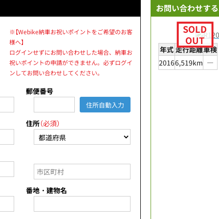
お問い合わせする
※【Webike納車お祝いポイントをご希望のお客
様へ】
年式
走行距離
車検
ログインせずにお問い合わせした場合、納車お
2016
6,519km
―
祝いポイントの申請ができません。必ずログイ
ンしてお問い合わせしてください。
郵便番号
住所自動入力
住所
（必須）
番地・建物名