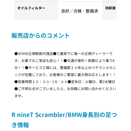
オイルフィルター
冷却液・クーラ
良好／点検・整備済
販売店からのコメント
●ＢＭＷ正規取扱代理店●三重県下に唯一の正規ディーラーで
す。お車でのご来店も安心！！●交通が便利！鈴鹿ICより車で8
分！！●サービス工場には、整備歴２０年以上のベテランメカニ
ックが在籍しており、お客様のご要望に最大限お応えします！！
●営業時間１０：００~１8：００●定休日：火曜日、第2水曜日
●ご不明な点がございましたら、お気軽にお問い合わせください
ませ。
R nineT Scrambler/BMW身長別の足つ
き情報