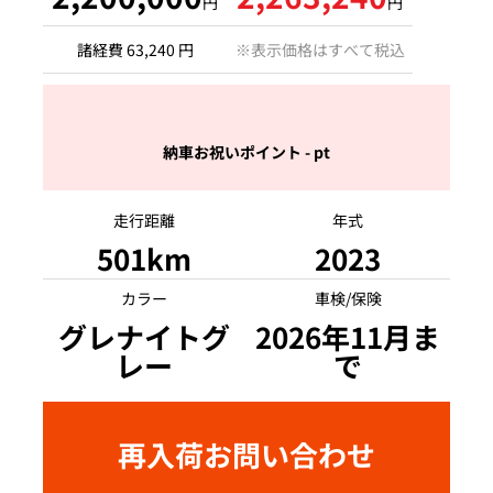
円
円
諸経費 63,240 円
※表示価格はすべて税込
納車お祝いポイント - pt
走行距離
年式
501km
2023
カラー
車検/保険
グレナイトグ
2026年11月ま
レー
で
再入荷お問い合わせ