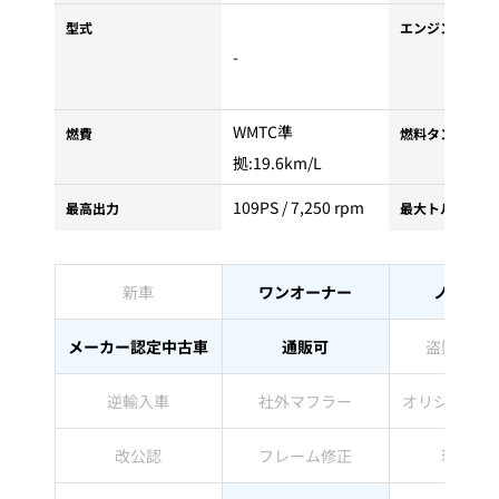
型式
エンジンタイプ
-
WMTC準
燃費
燃料タンク容量
拠:19.6km/L
109PS / 7,250 rpm
最高出力
最大トルク
新車
ワンオーナー
ノーマル
メーカー認定中古車
通販可
盗難防止
逆輸入車
社外マフラー
オリジナルペ
改公認
フレーム修正
現状販