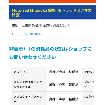
Motorrad Mitsuoka 鈴鹿 (モトラッドミツオカ
鈴鹿)
住所：三重県 鈴鹿市 庄野町羽山3216-4
TEL：
059-370-3033
非表示（−）の消耗品の状態はショップに
お問い合わせください
良好／点検・整備済
バッテリー
フロントタイヤ
エンジンオイル／ミッ
ブレーキパッド
良好／点検・整備済
ションオイル
ー
スプロケット／プーリ
スパークプラグ
良好／点検・整備済
ー