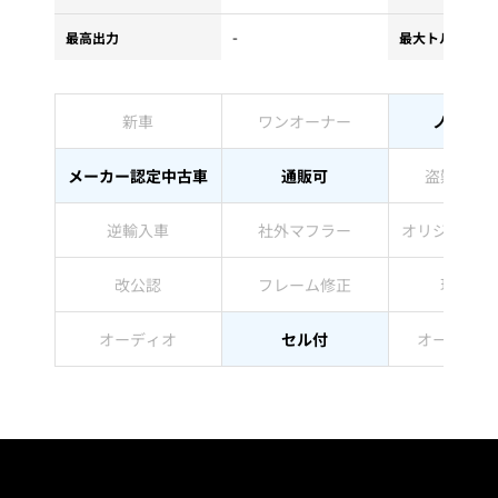
-
最高出力
最大トルク
新車
ワンオーナー
ノーマル
メーカー認定中古車
通販可
盗難防止
逆輸入車
社外マフラー
オリジナルペ
改公認
フレーム修正
現状販
オーディオ
セル付
オートマチ