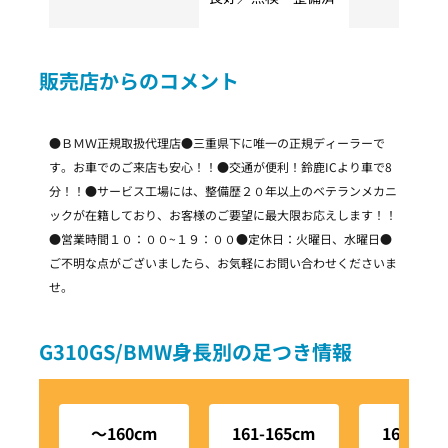
販売店からのコメント
●ＢＭＷ正規取扱代理店●三重県下に唯一の正規ディーラーで
す。お車でのご来店も安心！！●交通が便利！鈴鹿ICより車で8
分！！●サービス工場には、整備歴２０年以上のベテランメカニ
ックが在籍しており、お客様のご要望に最大限お応えします！！
●営業時間１０：００~１９：００●定休日：火曜日、水曜日●
ご不明な点がございましたら、お気軽にお問い合わせくださいま
せ。
G310GS/BMW身長別の足つき情報
～160cm
161-165cm
166-170