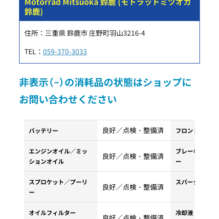
Motorrad Mitsuoka 鈴鹿 (モトラッドミツオカ
鈴鹿)
住所：三重県 鈴鹿市 庄野町羽山3216-4
TEL：
059-370-3033
非表示（−）の消耗品の状態はショップに
お問い合わせください
良好／点検・整備済
バッテリー
フロントタイヤ
エンジンオイル／ミッ
ブレーキパッド
良好／点検・整備済
ションオイル
ー
スプロケット／プーリ
スパークプラグ
良好／点検・整備済
ー
オイルフィルター
冷却液・クーラ
良好／点検・整備済