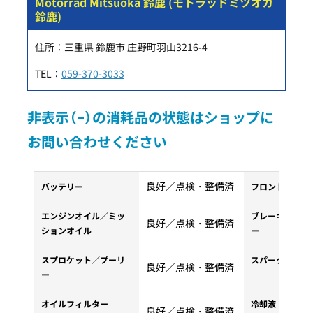
Motorrad Mitsuoka 鈴鹿 (モトラッドミツオカ
鈴鹿)
住所：三重県 鈴鹿市 庄野町羽山3216-4
TEL：
059-370-3033
非表示（−）の消耗品の状態はショップに
お問い合わせください
良好／点検・整備済
バッテリー
フロントタイヤ
エンジンオイル／ミッ
ブレーキパッド
良好／点検・整備済
ションオイル
ー
スプロケット／プーリ
スパークプラグ
良好／点検・整備済
ー
オイルフィルター
冷却液・クーラ
良好／点検・整備済