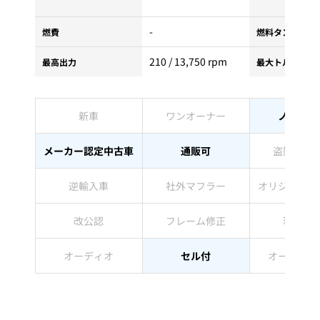
-
燃費
燃料タンク容量
210 / 13,750 rpm
最高出力
最大トルク
新車
ワンオーナー
ノーマル
メーカー認定中古車
通販可
盗難防止
逆輸入車
社外マフラー
オリジナルペ
改公認
フレーム修正
現状販
オーディオ
セル付
オートマチ