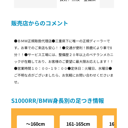
販売店からのコメント
●ＢＭＷ正規取扱代理店●三重県下に唯一の正規ディーラーで
す。お車でのご来店も安心！！●交通が便利！鈴鹿ICより車で8
分！！●サービス工場には、整備歴２０年以上のベテランメカニ
ックが在籍しており、お客様のご要望に最大限お応えします！！
●営業時間１０：００~１９：００●定休日：火曜日、水曜日●
ご不明な点がございましたら、お気軽にお問い合わせくださいま
せ。
S1000RR/BMW身長別の足つき情報
～160cm
161-165cm
166-170