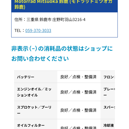
Motorrad Mitsuoka 鈴鹿 (モトラッドミツオカ
鈴鹿)
住所：三重県 鈴鹿市 庄野町羽山3216-4
TEL：
059-370-3033
非表示（−）の消耗品の状態はショップに
お問い合わせください
良好／点検・整備済
バッテリー
フロントタイヤ
エンジンオイル／ミッ
ブレーキパッド
良好／点検・整備済
ションオイル
ー
スプロケット／プーリ
スパークプラグ
良好／点検・整備済
ー
オイルフィルター
冷却液・クーラ
良好／点検・整備済