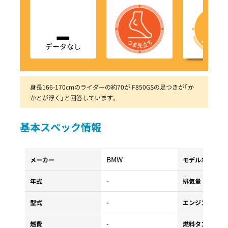
-
データなし
身長166-170cmのライダーの約70が F850GSの足つきが「か
かとが浮く」と回答しています。
基本スペック情報
BMW
メーカー
モデル名
-
年式
排気量
-
型式
エンジンタイプ
-
燃費
燃料タンク容量