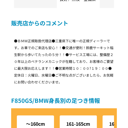
販売店からのコメント
●ＢＭＷ正規取扱代理店●三重県下に唯一の正規ディーラーで
す。お車でのご来店も安心！！●交通が便利！鈴鹿サーキット稲
生駅から歩いてたったの５分！！●サービス工場には、整備歴２
０年以上のベテランメカニックが在籍しており、お客様のご要望
に最大限お応えします！！●営業時間１０：００?１９：００●
定休日：火曜日、水曜日●ご不明な点がございましたら、お気軽
にお問い合わせくださいませ。
F850GS/BMW身長別の足つき情報
～160cm
161-165cm
166-170