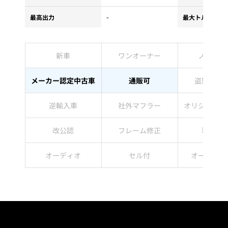
-
最高出力
最大トルク
新車
ワンオーナー
ノーマル
メーカー認定中古車
通販可
盗難防止
逆輸入車
社外マフラー
オリジナルペ
改公認
フレーム修正
現状販
オーディオ
セル付
オートマチ