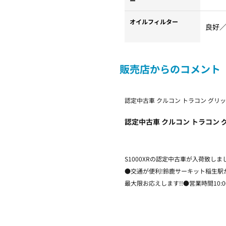
ー
オイルフィルター
良好
販売店からのコメント
認定中古車 クルコン トラコン グリ
認定中古車 クルコン トラコン 
S1000XRの認定中古車が入荷致
●交通が便利!鈴鹿サーキット稲生駅
最大限お応えします!!●営業時間10