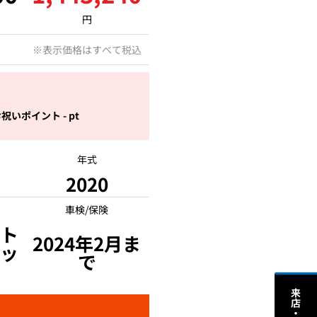
円
円
※表示価格はすべて税込
祝いポイント - pt
年式
2020
車検/保険
ト
2024年2月ま
ッ
で