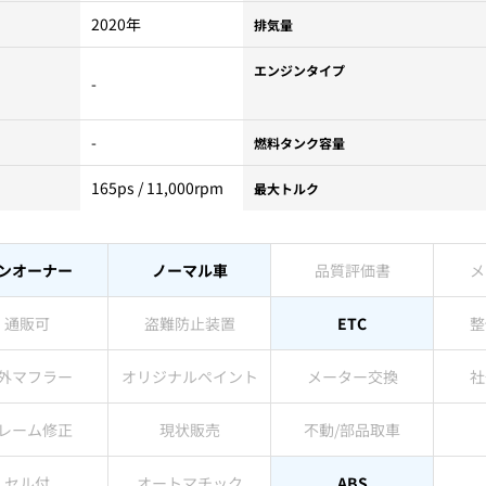
2020年
排気量
エンジンタイプ
-
-
燃料タンク容量
165ps / 11,000rpm
最大トルク
ンオーナー
ノーマル車
品質評価書
メ
通販可
盗難防止装置
ETC
整
外マフラー
オリジナルペイント
メーター交換
社
レーム修正
現状販売
不動/部品取車
セル付
オートマチック
ABS