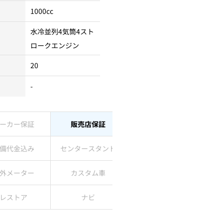
1000cc
水冷並列4気筒4スト
ロークエンジン
20
-
ーカー保証
販売店保証
備代金込み
センタースタンド
外メーター
カスタム車
レストア
ナビ