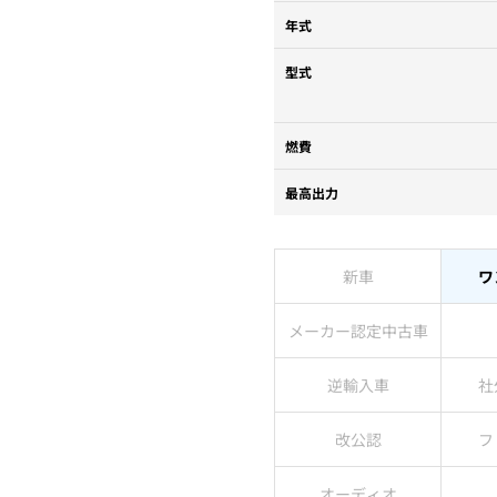
年式
型式
燃費
最高出力
新車
ワ
メーカー認定中古車
逆輸入車
社
改公認
フ
オーディオ