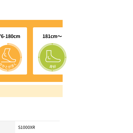
76-180cm
181cm～
S1000XR