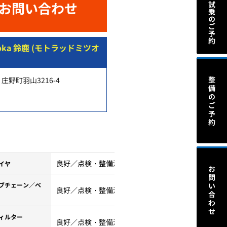
お問い合わせ
tsuoka 鈴鹿 (モトラッドミツオ
庄野町羽山3216-4
良好／点検・整備済
イヤ
ブチェーン／ベ
良好／点検・整備済
ィルター
良好／点検・整備済