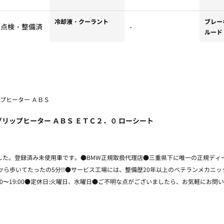
冷却液・クーラント
ブレー
／点検・整備済
-
ルード
ップヒーター ＡＢＳ
グリップヒーター ＡＢＳ ＥＴＣ２．０ ローシート
しました。登録済み未使用車です。●BMW正規取扱代理店●三重県下に唯一の正規ディ
から歩いてたったの5分!!●サービス工場には、整備歴20年以上のベテランメカニ
:00〜19:00●定休日:火曜日、水曜日●ご不明な点がございましたら、お気軽にお