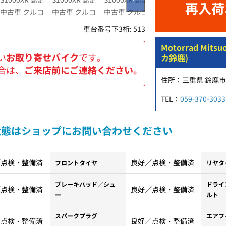
再入荷
車台番号下3桁:
513
Motorrad Mi
い
お取り寄せバイク
です。
カ鈴鹿)
合は、
ご来店前にご連絡ください。
住所：三重県 鈴鹿市 
TEL：
059-370-3033
状態はショップにお問い合わせください
／点検・整備済
良好／点検・整備済
フロントタイヤ
リヤタ
ブレーキパッド／シュ
ドライ
／点検・整備済
良好／点検・整備済
ー
ルト
スパークプラグ
エアフ
／点検・整備済
良好／点検・整備済