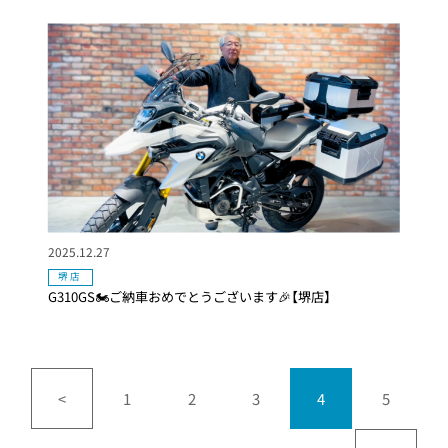
2025.12.27
堺店
G310GS🏍ご納車おめでとうございます🎉【堺店】
<
1
2
3
4
5