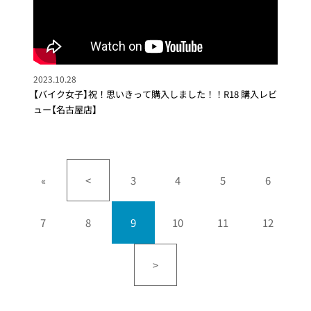
2023.10.28
【バイク女子】祝！思いきって購入しました！！R18 購入レビ
ュー【名古屋店】
«
<
3
4
5
6
7
8
9
10
11
12
>