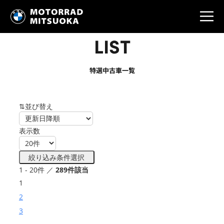
LIST
特選中古車一覧
⇅並び替え
表示数
絞り込み条件選択
1 - 20件 ／
289件該当
1
2
3